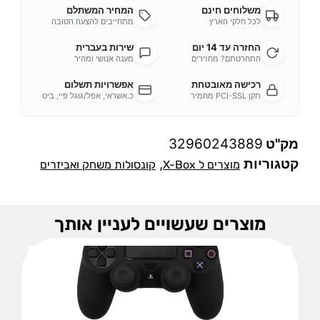
משלוחים חינם
המחיר המשתלם
לכל חלקי הארץ
מתחייבים להצעה הטובה
החזרה עד 14 יום
שירות בעברית
התחרטתם? מחזירים
מענה אנושי ומהיר
רכישה מאובטחת
אפשרויות תשלום
תקן PCI-SSL מחמיר
כ.אשראי, אפל/גוגל פיי, ביט
מק"ט
32960243889
קטגוריות
,
מוצרים ל X-Box
קונסולות משחק ואביזרים
מוצרים שעשויים לעניין אותך