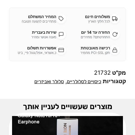
משלוחים חינם
המחיר המשתלם
לכל חלקי הארץ
מתחייבים להצעה הטובה
החזרה עד 14 יום
שירות בעברית
התחרטתם? מחזירים
מענה אנושי ומהיר
רכישה מאובטחת
אפשרויות תשלום
תקן PCI-SSL מחמיר
כ.אשראי, אפל/גוגל פיי, ביט
מק"ט
21732
קטגוריות
,
כיסויים לסלולריים
סלולר ואביזרים
מוצרים שעשויים לעניין אותך