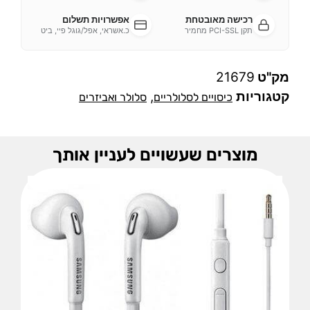
רכישה מאובטחת
אפשרויות תשלום
תקן PCI-SSL מחמיר
כ.אשראי, אפל/גוגל פיי, ביט
מק"ט
21679
קטגוריות
,
כיסויים לסלולריים
סלולר ואביזרים
מוצרים שעשויים לעניין אותך