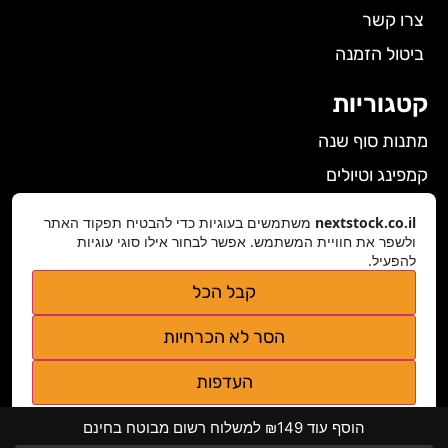
צרו קשר
ביטול הזמנה
קטגוריות
מתנות סוף שנה
קמפינג וטיולים
הלבשה תחתונה לנשים
nextstock.co.il
משתמשים בעוגיות כדי להבטיח תפקוד האתר
ולשפר את חוויית המשתמש. אפשר לבחור אילו סוגי עוגיות
גאדג'טים
להפעיל.
פרטי התקשרות
קבל הכל
nextstock.co.il@gmail.com
הסר לא הכרחיות
נגישות אתר
העדפות
מדיניות פרטיות
הוסף עוד ₪149 למשלוח רשום מבוטח בחינם