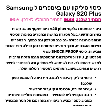
כיסוי סיליקון עם באמפרים ל Samsung
Galaxy S20 Plus
₪
59
₪
38
כיסוי לסמסונג גלקסי s20 plus כיסוי שקוף עם גב קשיח
בעיצוב חדשני, בעל מסגרת גמישה ובמפרים בפינות הכיסוי
הנותנים הגנה כפולה-גם לגב הטלפון וגם למסך. הבמפרים
בפינות מוגבהים, ובכך מונעים זעזועים בזמן נפילה מפני מכות
ופגיעות. כיסוי SHOCK PROOF עשוי
מפלסטיק, TPU ופוליקרבונט המספקים הגנה חזקה ומרבית
למכשיר הסלולר. נוח לשימוש, לא מחליק ובעל כפתורי לחיצה
רגישים ונוחים בעיצוב המותאם למכשיר הטלפון שלך.
כיסוי סיליקון איכותי להגנה מירבית על הסמארטפון
שלכם!
עיצוב יפייפה, אלגנטי ונקי עבור המכשיר.
הגנה מקסימלית למכשיר – באמצעות שוליים מיוחדים
מסביב למסך מציע הכיסוי הגבהה ומגן על מסך המכשיר