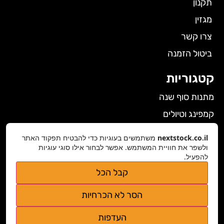
תקנון
מגזין
צרו קשר
ביטול הזמנה
קטגוריות
מתנות סוף שנה
קמפינג וטיולים
הלבשה תחתונה לנשים
nextstock.co.il
משתמשים בעוגיות כדי להבטיח תפקוד האתר
גאדג'טים
ולשפר את חוויית המשתמש. אפשר לבחור אילו סוגי עוגיות
להפעיל.
פרטי התקשרות
קבל הכל
nextstock.co.il@gmail.com
הסר לא הכרחיות
נגישות אתר
העדפות