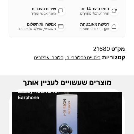
החזרה עד 14 יום
שירות בעברית
התחרטתם? מחזירים
מענה אנושי ומהיר
רכישה מאובטחת
אפשרויות תשלום
תקן PCI-SSL מחמיר
כ.אשראי, אפל/גוגל פיי, ביט
מק"ט
21680
קטגוריות
,
כיסויים לסלולריים
סלולר ואביזרים
מוצרים שעשויים לעניין אותך