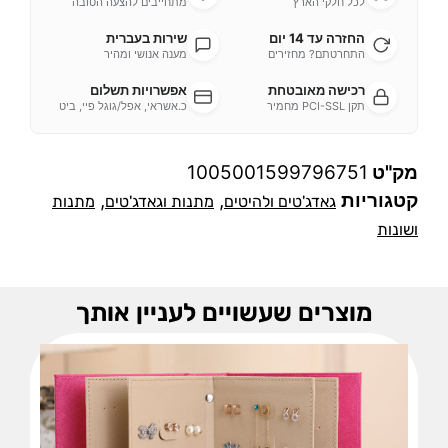
לכל חלקי הארץ
מתחייבים להצעה הטובה
החזרה עד 14 יום
שירות בעברית
התחרטתם? מחזירים
מענה אנושי ומהיר
רכישה מאובטחת
אפשרויות תשלום
תקן PCI-SSL מחמיר
כ.אשראי, אפל/גוגל פיי, ביט
מק"ט
1005001599796751
קטגוריות
,
,
גאדג'טים ולהיטים
מתנות וגאדג'טים
מתנות
ושונות
מוצרים שעשויים לעניין אותך