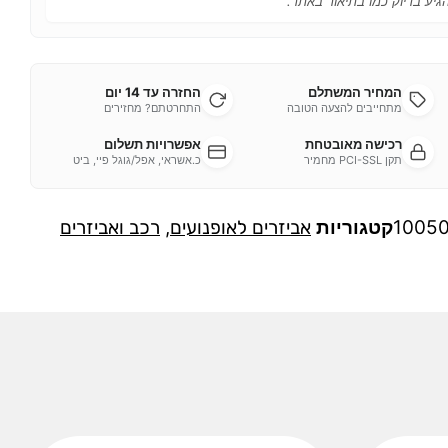
הגיע בדיוק כמו בתיאור באתר."
המחיר המשתלם
החזרה עד 14 יום
מתחייבים להצעה הטובה
התחרטתם? מחזירים
רכישה מאובטחת
אפשרויות תשלום
תקן PCI-SSL מחמיר
כ.אשראי, אפל/גוגל פיי, ביט
1005
קטגוריות
אביזרים לאופנועים
,
רכב ואביזרים