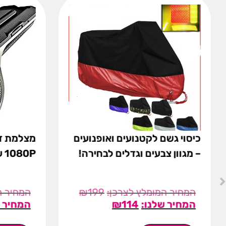
כיסוי גשם לקטנועים ואופנועים
– מגוון צבעים וגדלים לבחירה!
1080P עם ממשק WIFI
₪
199
₪
114