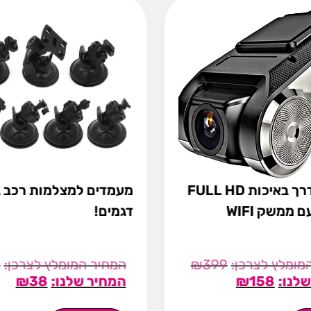
מצלמת דרך באיכות FULL HD
מעמדים למצלמות רכב ב
דגמים!
9
₪
399
₪
38
₪
158