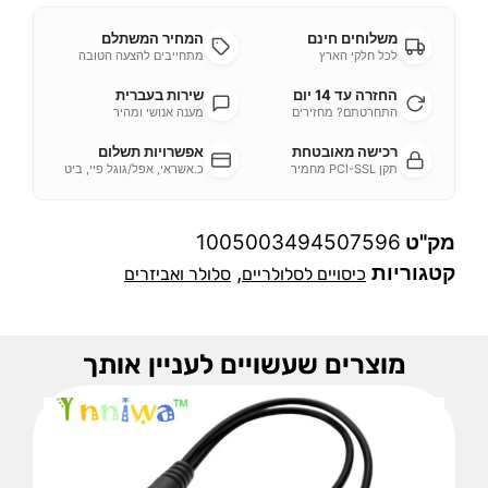
משלוחים חינם
המחיר המשתלם
לכל חלקי הארץ
מתחייבים להצעה הטובה
החזרה עד 14 יום
שירות בעברית
התחרטתם? מחזירים
מענה אנושי ומהיר
רכישה מאובטחת
אפשרויות תשלום
תקן PCI-SSL מחמיר
כ.אשראי, אפל/גוגל פיי, ביט
מק"ט
1005003494507596
קטגוריות
,
כיסויים לסלולריים
סלולר ואביזרים
מוצרים שעשויים לעניין אותך