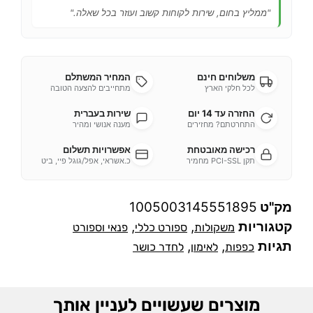
"ממליץ בחום, שירות לקוחות קשוב ועוזר בכל שאלה."
משלוחים חינם
המחיר המשתלם
לכל חלקי הארץ
מתחייבים להצעה הטובה
החזרה עד 14 יום
שירות בעברית
התחרטתם? מחזירים
מענה אנושי ומהיר
רכישה מאובטחת
אפשרויות תשלום
תקן PCI-SSL מחמיר
כ.אשראי, אפל/גוגל פיי, ביט
מק"ט
1005003145551895
קטגוריות
,
,
משקולות
ספורט כללי
פנאי וספורט
תגיות
,
,
כפפות
לאימון
לחדר כושר
מוצרים שעשויים לעניין אותך