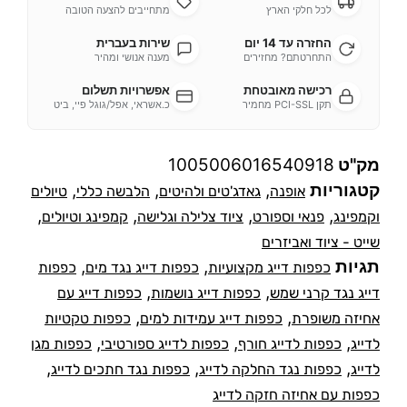
לכל חלקי הארץ
מתחייבים להצעה הטובה
החזרה עד 14 יום
שירות בעברית
התחרטתם? מחזירים
מענה אנושי ומהיר
רכישה מאובטחת
אפשרויות תשלום
תקן PCI-SSL מחמיר
כ.אשראי, אפל/גוגל פיי, ביט
מק"ט
1005006016540918
קטגוריות
,
,
,
אופנה
גאדג'טים ולהיטים
הלבשה כללי
טיולים
,
,
,
,
וקמפינג
פנאי וספורט
ציוד צלילה וגלישה
קמפינג וטיולים
שייט - ציוד ואביזרים
תגיות
,
,
כפפות דייג מקצועיות
כפפות דייג נגד מים
כפפות
,
,
דייג נגד קרני שמש
כפפות דייג נושמות
כפפות דייג עם
,
,
אחיזה משופרת
כפפות דייג עמידות למים
כפפות טקטיות
,
,
,
לדייג
כפפות לדייג חורף
כפפות לדייג ספורטיבי
כפפות מגן
,
,
,
לדייג
כפפות נגד החלקה לדייג
כפפות נגד חתכים לדייג
כפפות עם אחיזה חזקה לדייג