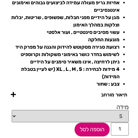
אחיזת גריפ מעולה עמידה לביצועים גבוהים ואימונים
אינטנסיביים
מגן על הידיים מפני חבלות, שפשופים , שריטות, יבלות
וצלקות במהלך האימון
עשוי מסיבים סינטטיים , ועור אלסטי
מונעות החלקה
רצועת סגירה מסקוטש להידוק והגנה על מפרק היד
לשימוש בחדר כושר באימוני משקולות וקרוספיט
ניתן לרחיצה , אינו משאיר סימנים על הידיים
4 מידות לבחירה : XL , L , M , S (יש לעיין בטבלת
המידות)
צבע : שחור
תיאור מורחב
מידה
הוספה לסל