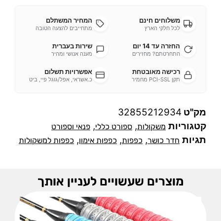
משלוחים חינם
המחיר המשתלם
לכל חלקי הארץ
מתחייבים להצעה הטובה
החזרה עד 14 יום
שירות בעברית
התחרטתם? מחזירים
מענה אנושי ומהיר
רכישה מאובטחת
אפשרויות תשלום
תקן PCI-SSL מחמיר
כ.אשראי, אפל/גוגל פיי, ביט
מק"ט
32855212934
קטגוריות
,
,
משקולות
ספורט כללי
פנאי וספורט
תגיות
,
,
,
חדר כושר
כפפות
כפפות אימון
כפפות למשקולות
מוצרים שעשויים לעניין אותך