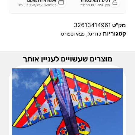
רכישה מאובטחת
אפשרויות תשלום
תקן PCI-SSL מחמיר
כ.אשראי, אפל/גוגל פיי, ביט
מק"ט
32613414961
קטגוריות
,
כדורגל
פנאי וספורט
מוצרים שעשויים לעניין אותך