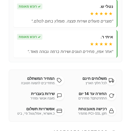
נטלי ש.
✓
רוכש מאומת
★★★★★
"מוצרים מעולים ושירות פצצה. מומלץ בחום לכולם."
איתי ר.
✓
רוכש מאומת
★★★★★
"אתר אמין, מחירים הוגנים ושירות ברמה גבוהה מאוד."
משלוחים חינם
המחיר המשתלם
לכל חלקי הארץ
מתחייבים להצעה הטובה
החזרה עד 14 יום
שירות בעברית
התחרטתם? מחזירים
מענה אנושי ומהיר
רכישה מאובטחת
אפשרויות תשלום
תקן PCI-SSL מחמיר
כ.אשראי, אפל/גוגל פיי, ביט