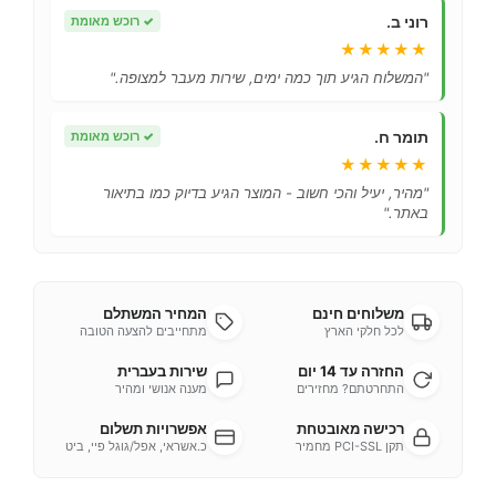
רוני ב.
✓
רוכש מאומת
★★★★★
"המשלוח הגיע תוך כמה ימים, שירות מעבר למצופה."
תומר ח.
✓
רוכש מאומת
★★★★★
"מהיר, יעיל והכי חשוב - המוצר הגיע בדיוק כמו בתיאור
באתר."
משלוחים חינם
המחיר המשתלם
לכל חלקי הארץ
מתחייבים להצעה הטובה
החזרה עד 14 יום
שירות בעברית
התחרטתם? מחזירים
מענה אנושי ומהיר
רכישה מאובטחת
אפשרויות תשלום
תקן PCI-SSL מחמיר
כ.אשראי, אפל/גוגל פיי, ביט