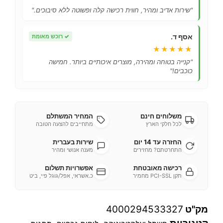
"שירות אדיב ומהיר, חווית רכישה קלה ופשוטה ללא סיבוכים."
אסף ד.
✓
רוכש מאומת
★★★★★
"קנייה בטוחה ומהירה, מוצרים איכותיים ביותר. חמישה
כוכבים!"
משלוחים חינם
המחיר המשתלם
לכל חלקי הארץ
מתחייבים להצעה הטובה
החזרה עד 14 יום
שירות בעברית
התחרטתם? מחזירים
מענה אנושי ומהיר
רכישה מאובטחת
אפשרויות תשלום
תקן PCI-SSL מחמיר
כ.אשראי, אפל/גוגל פיי, ביט
מק"ט
4000294533327