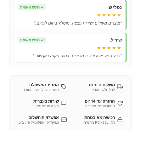
נטלי ש.
✓
רוכש מאומת
★★★★★
"מוצרים מעולים ושירות פצצה. מומלץ בחום לכולם."
שיר ל.
✓
רוכש מאומת
★★★★★
"הכל הגיע ארוז יפה ובמהירות. בטוח אקנה כאן שוב."
משלוחים חינם
המחיר המשתלם
לכל חלקי הארץ
מתחייבים להצעה הטובה
החזרה עד 14 יום
שירות בעברית
התחרטתם? מחזירים
מענה אנושי ומהיר
רכישה מאובטחת
אפשרויות תשלום
תקן PCI-SSL מחמיר
כ.אשראי, אפל/גוגל פיי, ביט