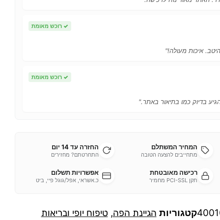
✓
רוכש מאומת
יטב. איכות מעולה!"
✓
רוכש מאומת
הגיע בדיוק כמו בתיאור באתר."
המחיר המשתלם
החזרה עד 14 יום
מתחייבים להצעה הטובה
התחרטתם? מחזירים
רכישה מאובטחת
אפשרויות תשלום
תקן PCI-SSL מחמיר
כ.אשראי, אפל/גוגל פיי, ביט
4001
קטגוריות
הגיינת הפה
,
טיפוח יופי ובריאות