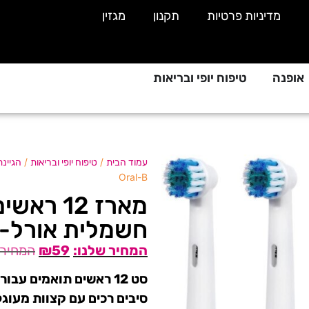
מדיניות פרטיות
תקנון
מגזין
אופנה
טיפוח יופי ובריאות
/
/
עמוד הבית
טיפוח יופי ובריאות
הגיינ
Oral-B
מארז 12
חשמלית אורל-בי l-B
₪
59
סט 12 ראשים תואמים עבור מברשת שיניים חשמלית של אורל-בי ובראון
סיבים רכים עם קצוות מעוגל