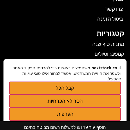
צרו קשר
ביטול הזמנה
קטגוריות
מתנות סוף שנה
קמפינג וטיולים
הלבשה תחתונה לנשים
nextstock.co.il
משתמשים בעוגיות כדי להבטיח תפקוד האתר
ולשפר את חוויית המשתמש. אפשר לבחור אילו סוגי עוגיות
גאדג'טים
להפעיל.
פרטי התקשרות
קבל הכל
nextstock.co.il@gmail.com
הסר לא הכרחיות
נגישות אתר
העדפות
מדיניות פרטיות
הוסף עוד ₪149 למשלוח רשום מבוטח בחינם