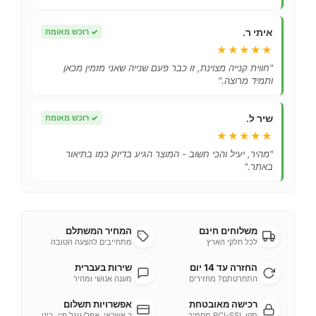
איתי ר.
✓
רוכש מאומת
★★★★★
"חווית קנייה מצוינת, זו כבר פעם שנייה שאני מזמין מכאן
ותמיד מרוצה."
שיר ל.
✓
רוכש מאומת
★★★★★
"מהיר, יעיל והכי חשוב - המוצר הגיע בדיוק כמו בתיאור
באתר."
משלוחים חינם
המחיר המשתלם
לכל חלקי הארץ
מתחייבים להצעה הטובה
החזרה עד 14 יום
שירות בעברית
התחרטתם? מחזירים
מענה אנושי ומהיר
רכישה מאובטחת
אפשרויות תשלום
תקן PCI-SSL מחמיר
כ.אשראי, אפל/גוגל פיי, ביט