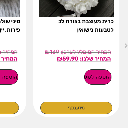
כרית מעוצבת בצורת לב
מיני שולח
לטבעות נישואין
פירות, יין
₪
139
₪
59.90
הוספה לסל
הוספה ל
מידע נוסף