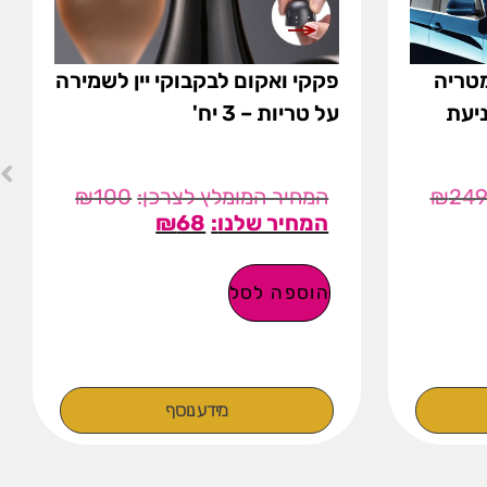
מטריה
פקקי ואקום לבקבוקי יין לשמירה
יעת
על טריות – 3 יח'
₪
100
₪
24
₪
68
הוספה לסל
מידע נוסף