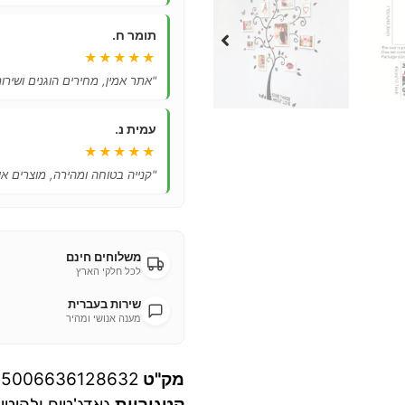
תומר ח.
★★★★★
"אתר אמין, מחירים הוגנים ושיר
עמית נ.
★★★★★
"קנייה בטוחה ומהירה, מוצרים אי
משלוחים חינם
לכל חלקי הארץ
שירות בעברית
מענה אנושי ומהיר
מק"ט
05006636128632
קטגוריות
גאדג'טים ולהיטי