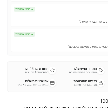
✓
רוכש מאומת
ות ברמה גבוהה מאוד."
✓
רוכש מאומת
כותיים ביותר. חמישה כוכבים!"
המחיר המשתלם
החזרה עד 14 יום
מתחייבים להצעה הטובה
התחרטתם? מחזירים
רכישה מאובטחת
אפשרויות תשלום
תקן PCI-SSL מחמיר
כ.אשראי, אפל/גוגל פיי, ביט
10
ם
,
לבית לגן ולמשרד
,
מוצרי עיצוב לבית
,
מתנות