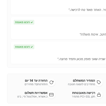
ר. האתר מאוד נוח לרכישה."
✓
רוכש מאומת
יטב. איכות מעולה!"
✓
רוכש מאומת
 שנייה שאני מזמין מכאן ותמיד מרוצה."
המחיר המשתלם
החזרה עד 14 יום
מתחייבים להצעה הטובה
התחרטתם? מחזירים
רכישה מאובטחת
אפשרויות תשלום
תקן PCI-SSL מחמיר
כ.אשראי, אפל/גוגל פיי, ביט