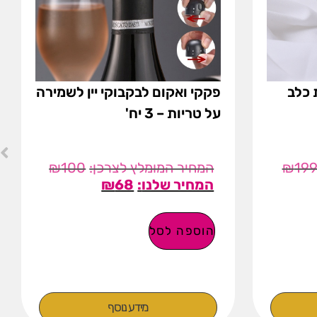
 כלב
פקקי ואקום לבקבוקי יין לשמירה
על טריות – 3 יח'
₪
100
₪
19
₪
68
הוספה לסל
מידע נוסף