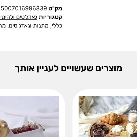
מק"ט
05007016996839
קטגוריות
גאדג'טים ולהיטי
כללי
,
מתנות וגאדג'טים
,
מתנ
מוצרים שעשויים לעניין אותך