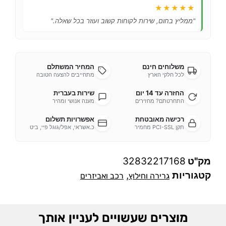
★★★★★
"ממליץ בחום, שירות לקוחות קשוב ועוזר בכל שאלה."
משלוחים חינם
המחיר המשתלם
לכל חלקי הארץ
מתחייבים להצעה הטובה
החזרה עד 14 יום
שירות בעברית
התחרטתם? מחזירים
מענה אנושי ומהיר
רכישה מאובטחת
אפשרויות תשלום
תקן PCI-SSL מחמיר
כ.אשראי, אפל/גוגל פיי, ביט
מק"ט
32832217168
קטגוריות
,
גרירה וחילוץ
רכב ואביזרים
מוצרים שעשויים לעניין אותך