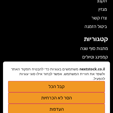
תקנון
מגזין
צרו קשר
ביטול הזמנה
קטגוריות
מתנות סוף שנה
קמפינג וטיולים
הלבשה תחתונה לנשים
nextstock.co.il
משתמשים בעוגיות כדי להבטיח תפקוד האתר
ולשפר את חוויית המשתמש. אפשר לבחור אילו סוגי עוגיות
גאדג'טים
להפעיל.
פרטי התקשרות
קבל הכל
nextstock.co.il@gmail.com
הסר לא הכרחיות
נגישות אתר
העדפות