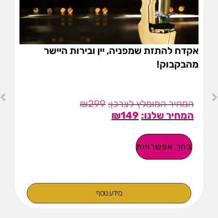
אקדח להתזת שמפניה, יין ובירות היישר
מהבקבוק!
₪
299
₪
149
בחר אפשרויות
מידע נוסף