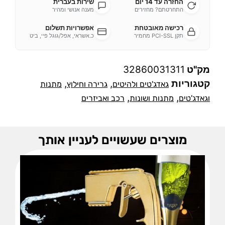
החזרה עד 14 יום
שירות בעברית
התחרטתם? מחזירים
מענה אנושי ומהיר
רכישה מאובטחת
אפשרויות תשלום
תקן PCI-SSL מחמיר
כ.אשראי, אפל/גוגל פיי, ביט
מק"ט
32860031311
קטגוריות
,
,
גאדג'טים ולהיטים
גרירה וחילוץ
מתנות
,
,
וגאדג'טים
מתנות ושונות
רכב ואביזרים
מוצרים שעשויים לעניין אותך