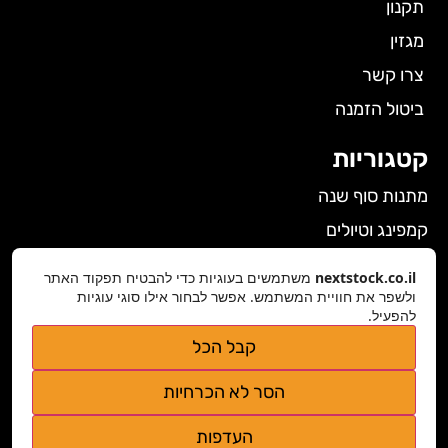
תקנון
מגזין
צרו קשר
ביטול הזמנה
קטגוריות
מתנות סוף שנה
קמפינג וטיולים
הלבשה תחתונה לנשים
nextstock.co.il
משתמשים בעוגיות כדי להבטיח תפקוד האתר
ולשפר את חוויית המשתמש. אפשר לבחור אילו סוגי עוגיות
גאדג'טים
להפעיל.
פרטי התקשרות
קבל הכל
nextstock.co.il@gmail.com
הסר לא הכרחיות
נגישות אתר
העדפות