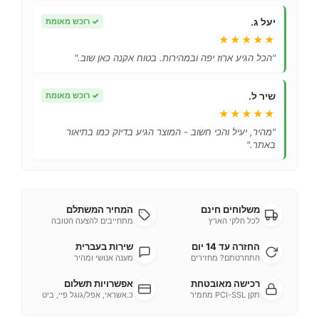
יעל ג.
✓
רוכש מאומת
★★★★★
"הכל הגיע ארוז יפה ובמהירות. בטוח אקנה כאן שוב."
שיר ל.
✓
רוכש מאומת
★★★★★
"מהיר, יעיל והכי חשוב - המוצר הגיע בדיוק כמו בתיאור
באתר."
משלוחים חינם
המחיר המשתלם
לכל חלקי הארץ
מתחייבים להצעה הטובה
החזרה עד 14 יום
שירות בעברית
התחרטתם? מחזירים
מענה אנושי ומהיר
רכישה מאובטחת
אפשרויות תשלום
תקן PCI-SSL מחמיר
כ.אשראי, אפל/גוגל פיי, ביט