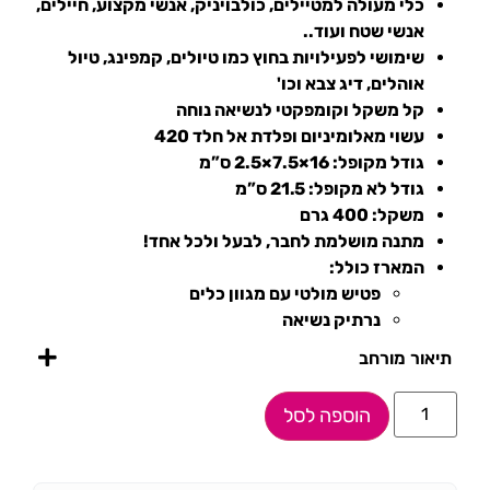
כלי מעולה למטיילים, כולבויניק, אנשי מקצוע, חיילים,
אנשי שטח ועוד..
שימושי לפעילויות בחוץ כמו טיולים, קמפינג, טיול
אוהלים, דיג צבא וכו'
קל משקל וקומפקטי לנשיאה נוחה
עשוי מאלומיניום ופלדת אל חלד 420
גודל מקופל: 16×7.5×2.5 ס”מ
גודל לא מקופל: 21.5 ס”מ
משקל: 400 גרם
מתנה מושלמת לחבר, לבעל ולכל אחד!
המארז כולל:
פטיש מולטי עם מגוון כלים
נרתיק נשיאה
תיאור מורחב
הוספה לסל