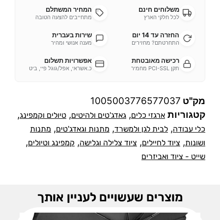
משלוחים חינם
המחיר המשתלם
לכל חלקי הארץ
מתחייבים להצעה הטובה
החזרה עד 14 יום
שירות בעברית
התחרטתם? מחזירים
מענה אנושי ומהיר
רכישה מאובטחת
אפשרויות תשלום
תקן PCI-SSL מחמיר
כ.אשראי, אפל/גוגל פיי, ביט
מק"ט
1005003776577037
קטגוריות
,
,
,
ארגזי כלים
גאדג'טים ולהיטים
טיולים וקמפינג
,
,
,
כלי עבודה
לבית לגן ולמשרד
מתנות וגאדג'טים
מתנות
,
,
,
,
ושונות
ציוד לחיילים
ציוד צלילה וגלישה
קמפינג וטיולים
שייט - ציוד ואביזרים
מוצרים שעשויים לעניין אותך