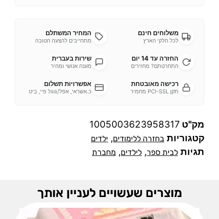
משלוחים חינם
המחיר המשתלם
לכל חלקי הארץ
מתחייבים להצעה הטובה
החזרה עד 14 יום
שירות בעברית
התחרטתם? מחזירים
מענה אנושי ומהיר
רכישה מאובטחת
אפשרויות תשלום
תקן PCI-SSL מחמיר
כ.אשראי, אפל/גוגל פיי, ביט
מק"ט
1005003623958317
קטגוריות
,
בחזרה ללימודים
ילדים
תגיות
,
,
לבית ספר
לילדים
מחברת
מוצרים שעשויים לעניין אותך