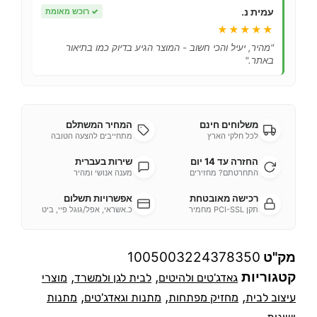
עמית נ.
✓
רוכש מאומת
★★★★★
"מהיר, יעיל והכי חשוב - המוצר הגיע בדיוק כמו בתיאור
באתר."
משלוחים חינם
המחיר המשתלם
לכל חלקי הארץ
מתחייבים להצעה הטובה
החזרה עד 14 יום
שירות בעברית
התחרטתם? מחזירים
מענה אנושי ומהיר
רכישה מאובטחת
אפשרויות תשלום
תקן PCI-SSL מחמיר
כ.אשראי, אפל/גוגל פיי, ביט
מק"ט
1005003224378350
קטגוריות
,
,
גאדג'טים ולהיטים
לבית לגן ולמשרד
מוצרי
,
,
,
עיצוב לבית
מחזיק מפתחות
מתנות וגאדג'טים
מתנות