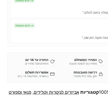
✓
רוכש מאומת
ומלץ בחום לכולם."
✓
רוכש מאומת
טוח אקנה כאן שוב."
המחיר המשתלם
החזרה עד 14 יום
מתחייבים להצעה הטובה
התחרטתם? מחזירים
רכישה מאובטחת
אפשרויות תשלום
תקן PCI-SSL מחמיר
כ.אשראי, אפל/גוגל פיי, ביט
100
קטגוריות
אביזרים לגיטרות וקלידים
,
פנאי וספורט