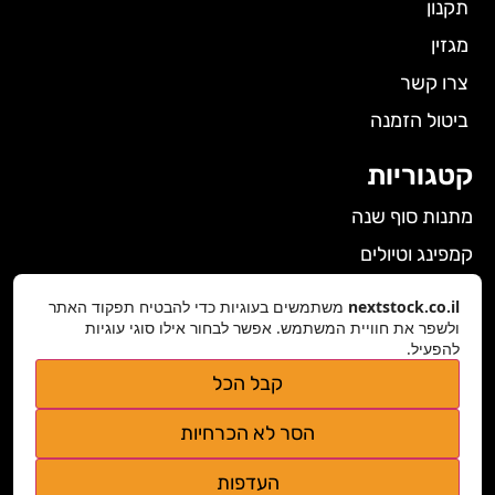
תקנון
מגזין
צרו קשר
ביטול הזמנה
קטגוריות
מתנות סוף שנה
קמפינג וטיולים
הלבשה תחתונה לנשים
nextstock.co.il
משתמשים בעוגיות כדי להבטיח תפקוד האתר
ולשפר את חוויית המשתמש. אפשר לבחור אילו סוגי עוגיות
גאדג'טים
להפעיל.
פרטי התקשרות
קבל הכל
nextstock.co.il@gmail.com
הסר לא הכרחיות
נגישות אתר
העדפות