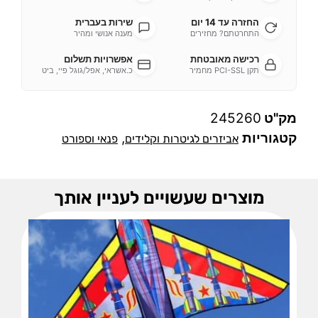
החזרה עד 14 יום
שירות בעברית
התחרטתם? מחזירים
מענה אנושי ומהיר
רכישה מאובטחת
אפשרויות תשלום
תקן PCI-SSL מחמיר
כ.אשראי, אפל/גוגל פיי, ביט
מק"ט
245260
קטגוריות
,
אביזרים לגיטרות וקלידים
פנאי וספורט
מוצרים שעשויים לעניין אותך