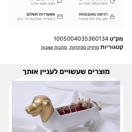
התחרטתם? מחזירים
מענה אנושי ומהיר
רכישה מאובטחת
אפשרויות תשלום
תקן PCI-SSL מחמיר
כ.אשראי, אפל/גוגל פיי, ביט
מק"ט
1005004035360134
קטגוריות
,
מחזיק מפתחות
מתנות ושונות
מוצרים שעשויים לעניין אותך