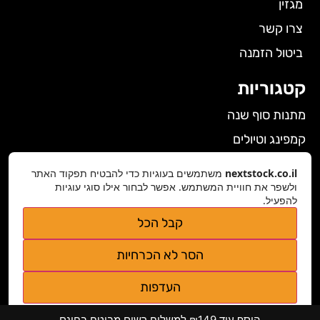
מגזין
צרו קשר
ביטול הזמנה
קטגוריות
מתנות סוף שנה
קמפינג וטיולים
הלבשה תחתונה לנשים
nextstock.co.il
משתמשים בעוגיות כדי להבטיח תפקוד האתר
ולשפר את חוויית המשתמש. אפשר לבחור אילו סוגי עוגיות
גאדג'טים
להפעיל.
פרטי התקשרות
קבל הכל
nextstock.co.il@gmail.com
הסר לא הכרחיות
נגישות אתר
העדפות
מדיניות פרטיות
הוסף עוד ₪149 למשלוח רשום מבוטח בחינם