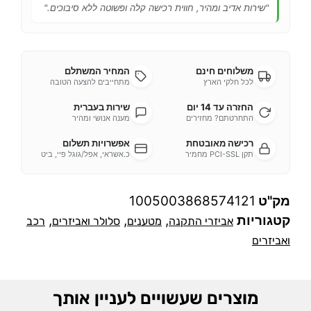
"שירות אדיב ומהיר, חווית רכישה קלה ופשוטה ללא סיבוכים."
משלוחים חינם
המחיר המשתלם
לכל חלקי הארץ
מתחייבים להצעה הטובה
החזרה עד 14 יום
שירות בעברית
התחרטתם? מחזירים
מענה אנושי ומהיר
רכישה מאובטחת
אפשרויות תשלום
תקן PCI-SSL מחמיר
כ.אשראי, אפל/גוגל פיי, ביט
מק"ט
1005003868574121
קטגוריות
,
,
,
אביזרי התקנה
מטענים
סלולר ואביזרים
רכב
ואביזרים
מוצרים שעשויים לעניין אותך