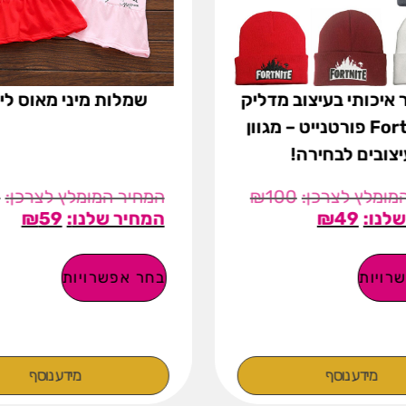
 איכותי בעיצוב מדליק
שמלות מיני מאוס לי
של Fortnite פורטנייט – מגוון
יצובים לבחירה!
9
₪
100
₪
59
₪
49
רויות
בחר אפשרויות
מידע נוסף
מידע נוסף