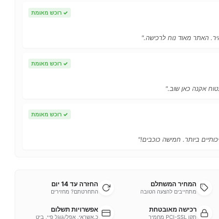
✓
רוכש מאומת
ר. האתר מאוד נוח לרכישה."
✓
רוכש מאומת
טוח אקנה כאן שוב."
✓
רוכש מאומת
כותיים ביותר. חמישה כוכבים!"
המחיר המשתלם
החזרה עד 14 יום
מתחייבים להצעה הטובה
התחרטתם? מחזירים
רכישה מאובטחת
אפשרויות תשלום
תקן PCI-SSL מחמיר
כ.אשראי, אפל/גוגל פיי, ביט