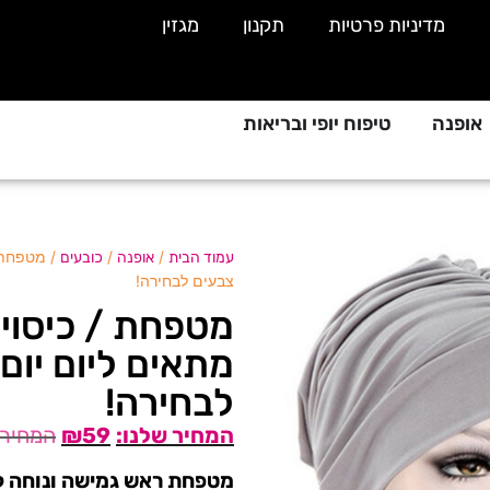
מדיניות פרטיות
תקנון
מגזין
אופנה
טיפוח יופי ובריאות
/
/
/ מטפחת /
עמוד הבית
אופנה
כובעים
צבעים לבחירה!
מטפחת / כיסוי 
מתאים ליום יום 
לבחירה!
₪
59
מטפחת ראש גמישה ונוחה ל