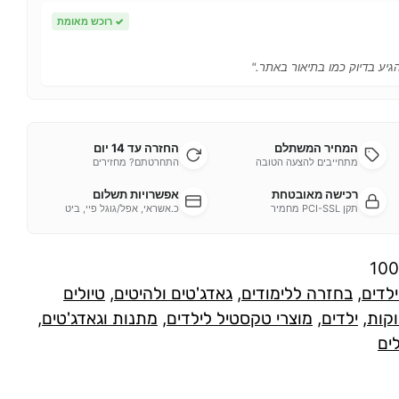
✓
רוכש מאומת
הגיע בדיוק כמו בתיאור באתר."
המחיר המשתלם
החזרה עד 14 יום
מתחייבים להצעה הטובה
התחרטתם? מחזירים
רכישה מאובטחת
אפשרויות תשלום
תקן PCI-SSL מחמיר
כ.אשראי, אפל/גוגל פיי, ביט
10
ילדים
,
בחזרה ללימודים
,
גאדג'טים ולהיטים
,
טיולים
וקות
,
ילדים
,
מוצרי טקסטיל לילדים
,
מתנות וגאדג'טים
,
לים