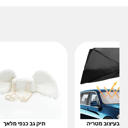
תיק גב כנפי מלאך
אקדח להת