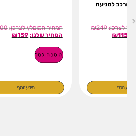
ובירות ה
₪
200
₪
159
הוספה לסל
בחר אפש
מידע נוסף