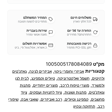
משלוחים חינם
המחיר המשתלם
לכל חלקי הארץ
מתחייבים להצעה הטובה
החזרה עד 14 יום
שירות בעברית
התחרטתם? מחזירים
מענה אנושי ומהיר
רכישה מאובטחת
אפשרויות תשלום
תקן PCI-SSL מחמיר
כ.אשראי, אפל/גוגל פיי, ביט
מק"ט
1005005178084089
קטגוריות
,
,
אביזרי וחומרי ניקוי
אביזרים לגינה
גאדג'טים
,
,
,
ולהיטים
חשמל ואלקטרוניקה
טיולים וקמפינג
לבית לגן
,
,
,
ולמשרד
מוצרי טיפוח לרכב
מוצרים ייחודיים
מתנות
,
,
,
וגאדג'טים
מתנות ושונות
ציוד לחנויות ועסקים
ציוד
,
,
,
,
מחשבים
קמפינג וטיולים
רכב ואביזרים
שואבי אבק
שיפורי
,
רכב
תחזוקה ונקיון