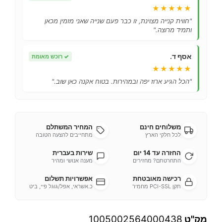
★★★★★
"חווית קנייה מצוינת, זו כבר פעם שנייה שאני מזמין מכאן
ותמיד מרוצה."
אסף ד.
✓
רוכש מאומת
★★★★★
"הכל הגיע ארוז יפה ובמהירות. בטוח אקנה כאן שוב."
משלוחים חינם
המחיר המשתלם
לכל חלקי הארץ
מתחייבים להצעה הטובה
החזרה עד 14 יום
שירות בעברית
התחרטתם? מחזירים
מענה אנושי ומהיר
רכישה מאובטחת
אפשרויות תשלום
תקן PCI-SSL מחמיר
כ.אשראי, אפל/גוגל פיי, ביט
מק"ט
1005002564000438