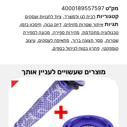
מק"ט
4000189557597
קטגוריות
,
לבית לגן ולמשרד
ציוד לחנויות ועסקים
תגיות
,
,
,
איתור שטרות מזויפים
דיוק גבוה
חיסכון בזמן
,
,
טכנולוגיה מתקדמת
מהירות ספירה
מכונה לספירת
,
,
,
שטרות
מסך תצוגה ברור
מתאימה לעסקים
עיצוב
,
קומפקטי
פתרון בטוח לניהול כספים.
מוצרים שעשויים לעניין אותך