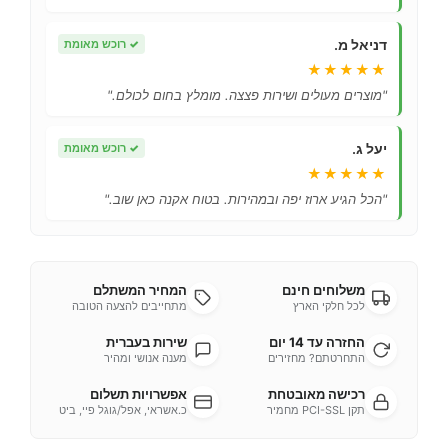
דניאל מ.
✓
רוכש מאומת
★★★★★
"מוצרים מעולים ושירות פצצה. מומלץ בחום לכולם."
יעל ג.
✓
רוכש מאומת
★★★★★
"הכל הגיע ארוז יפה ובמהירות. בטוח אקנה כאן שוב."
משלוחים חינם
המחיר המשתלם
לכל חלקי הארץ
מתחייבים להצעה הטובה
החזרה עד 14 יום
שירות בעברית
התחרטתם? מחזירים
מענה אנושי ומהיר
רכישה מאובטחת
אפשרויות תשלום
תקן PCI-SSL מחמיר
כ.אשראי, אפל/גוגל פיי, ביט