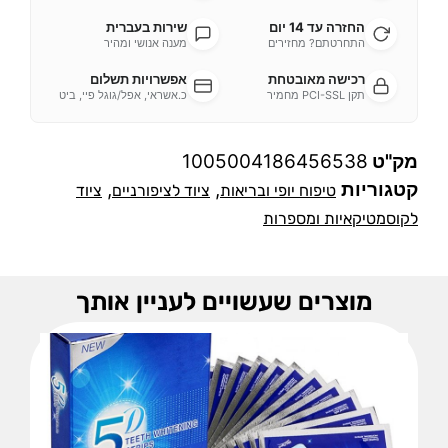
החזרה עד 14 יום
שירות בעברית
התחרטתם? מחזירים
מענה אנושי ומהיר
רכישה מאובטחת
אפשרויות תשלום
תקן PCI-SSL מחמיר
כ.אשראי, אפל/גוגל פיי, ביט
מק"ט
1005004186456538
קטגוריות
,
,
טיפוח יופי ובריאות
ציוד לציפורניים
ציוד
לקוסמטיקאיות ומספרות
מוצרים שעשויים לעניין אותך