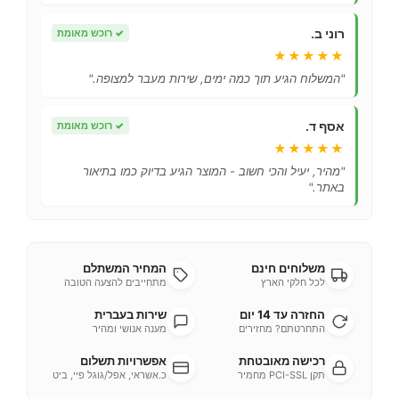
רוני ב.
✓
רוכש מאומת
★★★★★
"המשלוח הגיע תוך כמה ימים, שירות מעבר למצופה."
אסף ד.
✓
רוכש מאומת
★★★★★
"מהיר, יעיל והכי חשוב - המוצר הגיע בדיוק כמו בתיאור
באתר."
משלוחים חינם
המחיר המשתלם
לכל חלקי הארץ
מתחייבים להצעה הטובה
החזרה עד 14 יום
שירות בעברית
התחרטתם? מחזירים
מענה אנושי ומהיר
רכישה מאובטחת
אפשרויות תשלום
תקן PCI-SSL מחמיר
כ.אשראי, אפל/גוגל פיי, ביט