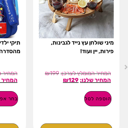
מיני שולחן עץ נייד לגבינות,
תיקי ילד
פירות, יין ועוד!
מהסדרה 
₪
199
₪
129
הוספה לסל
בחר אפש