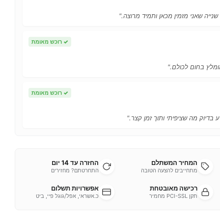
 שנייה שאני מזמין מכאן ותמיד מרוצה."
✓
רוכש מאומת
ומלץ בחום לכולם."
✓
רוכש מאומת
 בדיוק מה שציפיתי ותוך זמן קצר."
המחיר המשתלם
החזרה עד 14 יום
מתחייבים להצעה הטובה
התחרטתם? מחזירים
רכישה מאובטחת
אפשרויות תשלום
תקן PCI-SSL מחמיר
כ.אשראי, אפל/גוגל פיי, ביט