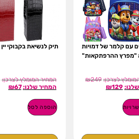
ים עם קלמר של דמויות
תיק לנשיאת בקבוקי יין ד
"מפרץ ההרפתקאות"
9
₪
249
₪
67
₪
129
רויות
הוספה לסל