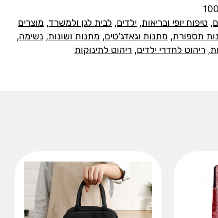
10
ם
,
טיפוח יופי ובריאות
,
ילדים
,
לבית לגן ולמשרד
,
מוצרים
ות תספורת
,
מתנות וגאדג'טים
,
מתנות ושונות
,
נשימה
,
ת
,
ריהוט לחדרי ילדים
,
ריהוט לתינוקות