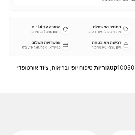
המחיר המשתלם
החזרה עד 14 יום
מתחייבים להצעה הטובה
התחרטתם? מחזירים
רכישה מאובטחת
אפשרויות תשלום
תקן PCI-SSL מחמיר
כ.אשראי, אפל/גוגל פיי, ביט
10050
קטגוריות
טיפוח יופי ובריאות
,
ציוד אורטופדי