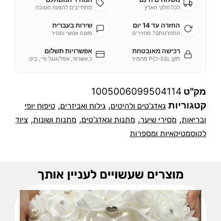
לכל חלקי הארץ
מתחייבים להצעה הטובה
החזרה עד 14 יום
שירות בעברית
התחרטתם? מחזירים
מענה אנושי ומהיר
רכישה מאובטחת
אפשרויות תשלום
תקן PCI-SSL מחמיר
כ.אשראי, אפל/גוגל פיי, ביט
מק"ט
1005006099504114
קטגוריות
,
,
גאדג'טים ולהיטים
גילוח ואביזרים
טיפוח יופי
,
,
,
,
ובריאות
מסירי שיער
מתנות וגאדג'טים
מתנות ושונות
ציוד
לקוסמטיקאיות ומספרות
מוצרים שעשויים לעניין אותך