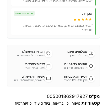
"אתר אמין, מחירים הוגנים ושירות ברמה גבוהה מאוד."
אסף ד.
✓
רוכש מאומת
★★★★★
"קנייה בטוחה ומהירה, מוצרים איכותיים ביותר. חמישה
כוכבים!"
משלוחים חינם
המחיר המשתלם
לכל חלקי הארץ
מתחייבים להצעה הטובה
החזרה עד 14 יום
שירות בעברית
התחרטתם? מחזירים
מענה אנושי ומהיר
רכישה מאובטחת
אפשרויות תשלום
תקן PCI-SSL מחמיר
כ.אשראי, אפל/גוגל פיי, ביט
מק"ט
1005001862917927
קטגוריות
,
טיפוח יופי ובריאות
ציוד סיעודי ופיזיותרפיה