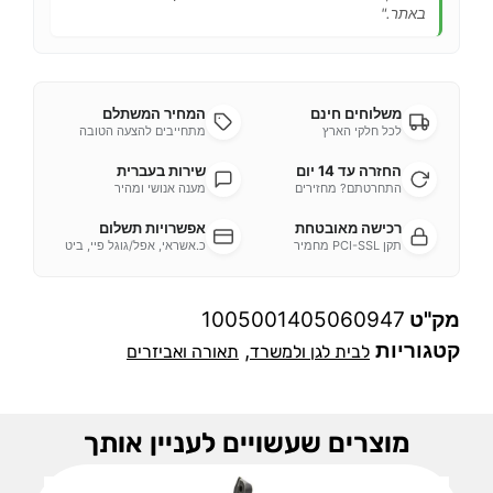
באתר."
משלוחים חינם
המחיר המשתלם
לכל חלקי הארץ
מתחייבים להצעה הטובה
החזרה עד 14 יום
שירות בעברית
התחרטתם? מחזירים
מענה אנושי ומהיר
רכישה מאובטחת
אפשרויות תשלום
תקן PCI-SSL מחמיר
כ.אשראי, אפל/גוגל פיי, ביט
מק"ט
1005001405060947
קטגוריות
,
לבית לגן ולמשרד
תאורה ואביזרים
מוצרים שעשויים לעניין אותך