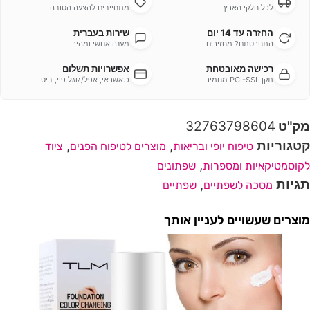
לכל חלקי הארץ
מתחייבים להצעה הטובה
החזרה עד 14 יום
שירות בעברית
התחרטתם? מחזירים
מענה אנושי ומהיר
רכישה מאובטחת
אפשרויות תשלום
תקן PCI-SSL מחמיר
כ.אשראי, אפל/גוגל פיי, ביט
מק"ט
32763798604
קטגוריות
,
,
טיפוח יופי ובריאות
מוצרים לטיפוח הפנים
ציוד
,
לקוסמטיקאיות ומספרות
שפתונים
תגיות
,
מסכה לשפתיים
שפתיים
מוצרים שעשויים לעניין אותך