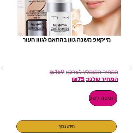
מייקאפ משנה גוון בהתאם לגוון העור
₪
159
₪
75
הוספה לסל
ה
מידע נוסף