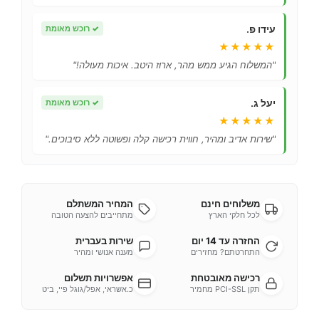
עידו פ.
✓
רוכש מאומת
★★★★★
"המשלוח הגיע ממש מהר, ארוז היטב. איכות מעולה!"
יעל ג.
✓
רוכש מאומת
★★★★★
"שירות אדיב ומהיר, חווית רכישה קלה ופשוטה ללא סיבוכים."
משלוחים חינם
המחיר המשתלם
לכל חלקי הארץ
מתחייבים להצעה הטובה
החזרה עד 14 יום
שירות בעברית
התחרטתם? מחזירים
מענה אנושי ומהיר
רכישה מאובטחת
אפשרויות תשלום
תקן PCI-SSL מחמיר
כ.אשראי, אפל/גוגל פיי, ביט