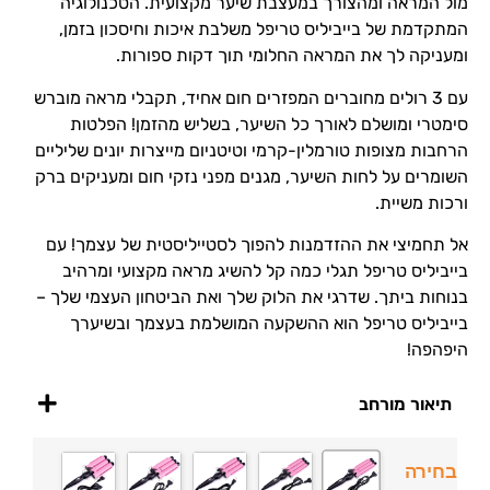
מול המראה ומהצורך במעצבת שיער מקצועית. הטכנולוגיה
המתקדמת של בייביליס טריפל משלבת איכות וחיסכון בזמן,
ומעניקה לך את המראה החלומי תוך דקות ספורות.
עם 3 רולים מחוברים המפזרים חום אחיד, תקבלי מראה מוברש
סימטרי ומושלם לאורך כל השיער, בשליש מהזמן! הפלטות
הרחבות מצופות טורמלין-קרמי וטיטניום מייצרות יונים שליליים
השומרים על לחות השיער, מגנים מפני נזקי חום ומעניקים ברק
ורכות משיית.
אל תחמיצי את ההזדמנות להפוך לסטייליסטית של עצמך! עם
בייביליס טריפל תגלי כמה קל להשיג מראה מקצועי ומרהיב
בנוחות ביתך. שדרגי את הלוק שלך ואת הביטחון העצמי שלך –
בייביליס טריפל הוא ההשקעה המושלמת בעצמך ובשיערך
היפהפה!
תיאור מורחב
בחירה