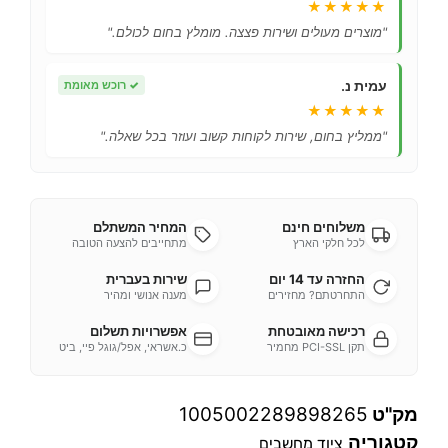
★★★★★
"מוצרים מעולים ושירות פצצה. מומלץ בחום לכולם."
עמית נ.
✓
רוכש מאומת
★★★★★
"ממליץ בחום, שירות לקוחות קשוב ועוזר בכל שאלה."
משלוחים חינם
המחיר המשתלם
לכל חלקי הארץ
מתחייבים להצעה הטובה
החזרה עד 14 יום
שירות בעברית
התחרטתם? מחזירים
מענה אנושי ומהיר
רכישה מאובטחת
אפשרויות תשלום
תקן PCI-SSL מחמיר
כ.אשראי, אפל/גוגל פיי, ביט
מק"ט
1005002289898265
קטגוריה
ציוד מחשבים