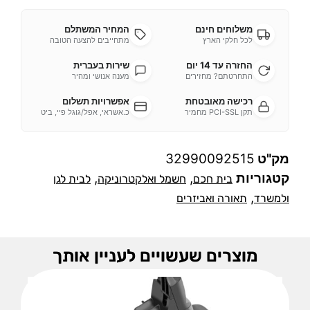
משלוחים חינם
המחיר המשתלם
לכל חלקי הארץ
מתחייבים להצעה הטובה
החזרה עד 14 יום
שירות בעברית
התחרטתם? מחזירים
מענה אנושי ומהיר
רכישה מאובטחת
אפשרויות תשלום
תקן PCI-SSL מחמיר
כ.אשראי, אפל/גוגל פיי, ביט
מק"ט
32990092515
קטגוריות
,
,
בית חכם
חשמל ואלקטרוניקה
לבית לגן
,
ולמשרד
תאורה ואביזרים
מוצרים שעשויים לעניין אותך