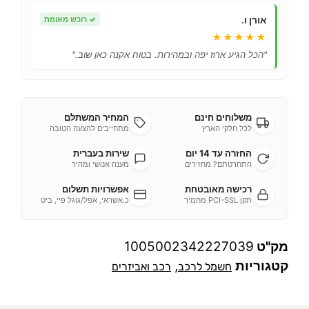
אורן ו.
✓
רוכש מאומת
★★★★★
"הכל הגיע ארוז יפה ובמהירות. בטוח אקנה כאן שוב."
משלוחים חינם
המחיר המשתלם
לכל חלקי הארץ
מתחייבים להצעה הטובה
החזרה עד 14 יום
שירות בעברית
התחרטתם? מחזירים
מענה אנושי ומהיר
רכישה מאובטחת
אפשרויות תשלום
תקן PCI-SSL מחמיר
כ.אשראי, אפל/גוגל פיי, ביט
מק"ט
1005002342227039
קטגוריות
,
חשמל לרכב
רכב ואביזרים