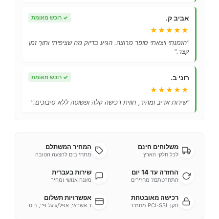
אביב ק.
✓
רוכש מאומת
★★★★★
"הזמנתי ויצאתי סופר מרוצה. הגיע בדיוק מה שציפיתי ותוך זמן
קצר."
רוני ב.
✓
רוכש מאומת
★★★★★
"שירות אדיב ומהיר, חווית רכישה קלה ופשוטה ללא סיבוכים."
משלוחים חינם
המחיר המשתלם
לכל חלקי הארץ
מתחייבים להצעה הטובה
החזרה עד 14 יום
שירות בעברית
התחרטתם? מחזירים
מענה אנושי ומהיר
רכישה מאובטחת
אפשרויות תשלום
תקן PCI-SSL מחמיר
כ.אשראי, אפל/גוגל פיי, ביט