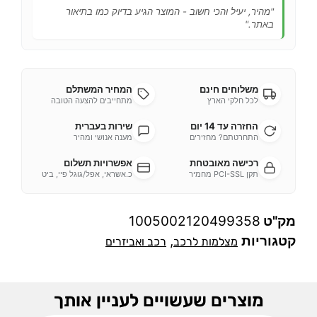
"מהיר, יעיל והכי חשוב - המוצר הגיע בדיוק כמו בתיאור
באתר."
משלוחים חינם
המחיר המשתלם
לכל חלקי הארץ
מתחייבים להצעה הטובה
החזרה עד 14 יום
שירות בעברית
התחרטתם? מחזירים
מענה אנושי ומהיר
רכישה מאובטחת
אפשרויות תשלום
תקן PCI-SSL מחמיר
כ.אשראי, אפל/גוגל פיי, ביט
מק"ט
1005002120499358
קטגוריות
,
מצלמות לרכב
רכב ואביזרים
מוצרים שעשויים לעניין אותך