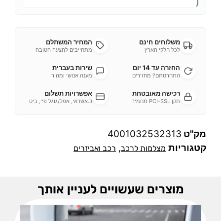
משלוחים חינם
המחיר המשתלם
לכל חלקי הארץ
מתחייבים להצעה הטובה
החזרה עד 14 יום
שירות בעברית
התחרטתם? מחזירים
מענה אנושי ומהיר
רכישה מאובטחת
אפשרויות תשלום
תקן PCI-SSL מחמיר
כ.אשראי, אפל/גוגל פיי, ביט
מק"ט
4001032532313
קטגוריות
,
מצלמות לרכב
רכב ואביזרים
מוצרים שעשויים לעניין אותך